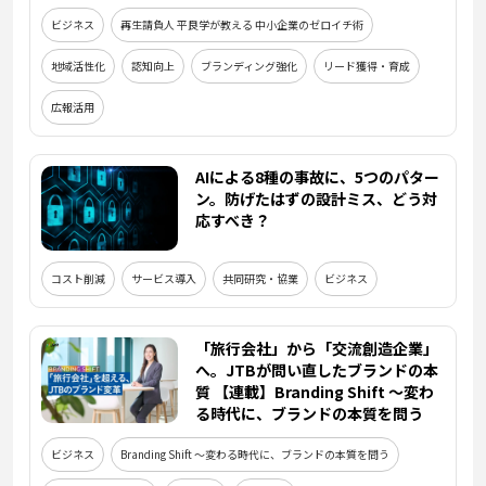
ビジネス
再生請負人 平良学が教える 中小企業のゼロイチ術
地域活性化
認知向上
ブランディング強化
リード獲得・育成
広報活用
AIによる8種の事故に、5つのパター
ン。防げたはずの設計ミス、どう対
応すべき？
コスト削減
サービス導入
共同研究・協業
ビジネス
「旅行会社」から「交流創造企業」
へ。JTBが問い直したブランドの本
質 【連載】Branding Shift ～変わ
る時代に、ブランドの本質を問う
ビジネス
Branding Shift ～変わる時代に、ブランドの本質を問う