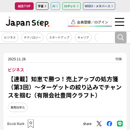
総合TOP
宇宙
AI
ロボット
WEB3・メタバース
会員登録／ログイン
ビジネス
テクノロジー
スタートアップ
キャリア
カルチャー
2025.11.26
特集
ビジネス
【連載】知恵で勝つ！売上アップの処方箋
（第3回）～ターゲットの絞り込みでチャン
スを掴む（有限会社豊岡クラフト）
業務効率化
Book Mark
share