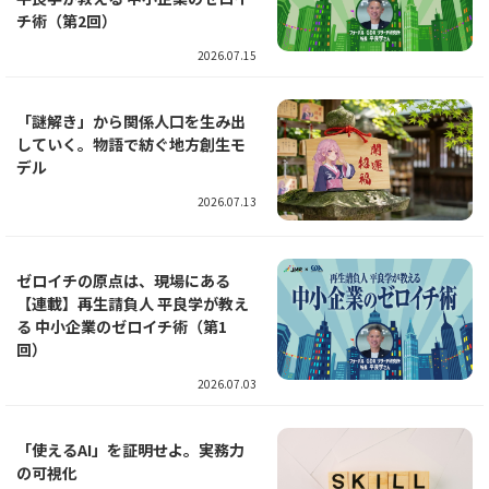
チ術（第2回）
2026.07.15
「謎解き」から関係人口を生み出
していく。物語で紡ぐ地方創生モ
デル
2026.07.13
ゼロイチの原点は、現場にある
【連載】再生請負人 平良学が教え
る 中小企業のゼロイチ術（第1
回）
2026.07.03
「使えるAI」を証明せよ。実務力
の可視化