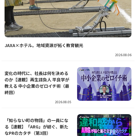
JAXA×ホテル。地域資源が拓く教育観光
2026.08.06
変化の時代に、社長は何を決める
のか【連載】再生請負人 平良学が
教える 中小企業のゼロイチ術（最
終回）
2026.08.05
「知らない町の物語」の一員にな
る【連載】「ARG」が紡ぐ、新た
なPRのカタチ（第3回）