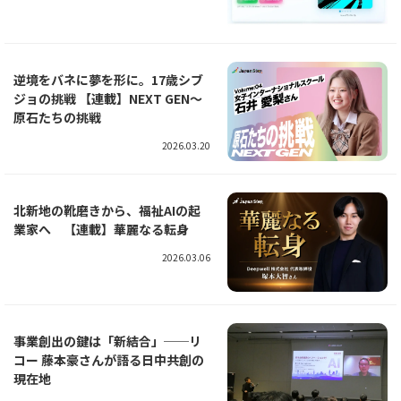
逆境をバネに夢を形に。17歳シブ
ジョの挑戦 【連載】NEXT GEN～
原石たちの挑戦
2026.03.20
北新地の靴磨きから、福祉AIの起
業家へ 【連載】華麗なる転身
2026.03.06
事業創出の鍵は「新結合」──リ
コー 藤本豪さんが語る日中共創の
現在地