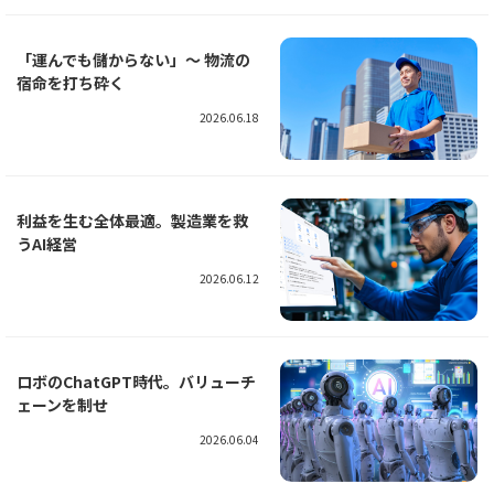
「運んでも儲からない」〜 物流の
宿命を打ち砕く
2026.06.18
利益を生む全体最適。製造業を救
うAI経営
2026.06.12
ロボのChatGPT時代。バリューチ
ェーンを制せ
2026.06.04