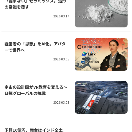
「縮まない」セラミックス。造形
の常識を覆す
2026.03.17
経営者の「思想」をAI化。アバタ
ーで世界へ
2026.03.05
宇宙の設計図がVR教育を変える～
日揮グローバルの挑戦
2026.03.03
予算10億円、舞台はインド全土。