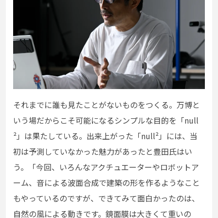
それまでに誰も見たことがないものをつくる。万博と
いう場だからこそ可能になるシンプルな目的を「null
²
」は果たしている。出来上がった「null
²」には、当
初は予測していなかった魅力があったと豊田氏はい
う。「今回、いろんなアクチュエーターやロボットア
ーム、音
による波面合成で建築の形を作るようなこと
も
やっているのですが、
できてみて面白かったのは
、
自然の風による動きです。鏡面膜は大きくて重いの