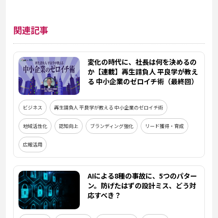
関連記事
変化の時代に、社長は何を決めるの
か【連載】再生請負人 平良学が教え
る 中小企業のゼロイチ術（最終回）
ビジネス
再生請負人 平良学が教える 中小企業のゼロイチ術
地域活性化
認知向上
ブランディング強化
リード獲得・育成
広報活用
AIによる8種の事故に、5つのパター
ン。防げたはずの設計ミス、どう対
応すべき？