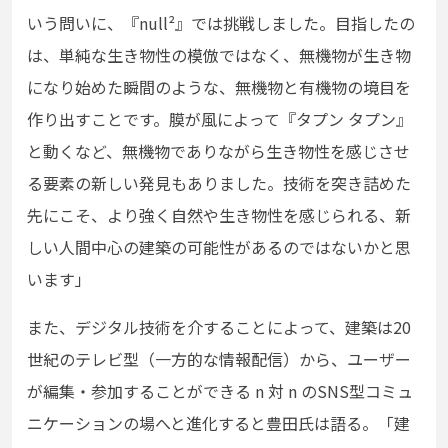
いう問いに、『null
²』では挑戦しました。目指したの
は、単純な生き物性の模倣ではなく、無機物が生き物
になり始めた瞬間のような、無機物と有機物の境目を
作り出すことです。膜が風によって『
タプン タプン
』
と動くなど、無機物でありながら生き物性を感じさ
せ
る要素の新しい発見もありました
。技術を突き詰めた
先にこそ、より強く自然や生き物性を感じられる、新
しい人間中心の建築の可能性があるのではないかと思
います」
また、デジタル技術を介することによって、建築は20
世紀のテレビ型（一方的な情報配信）から、ユーザー
が編集・参加することができる
n
対 n のSNS型コミュ
ニケーションの場へと進化すると豊田氏は語る。「建