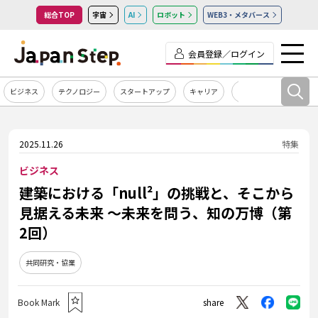
総合TOP
宇宙
AI
ロボット
WEB3・メタバース
会員登録／ログイン
ビジネス
テクノロジー
スタートアップ
キャリア
カルチャー
2025.11.26
特集
ビジネス
建築における「null²」の挑戦と、そこから
見据える未来 ～未来を問う、知の万博（第
2回）
共同研究・協業
Book Mark
share