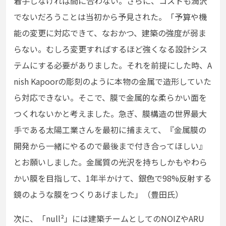
着手しなければ間に合わない。さらに、コストも潤沢
でないだろうことは当初から予見された。「予算や機
能の変更に対応できて、なおかつ、建築の強度が弱ま
らない。むしろ変更すればするほど強くなる設計シス
テムにする必要がありました。それを前提にした時、A
nish Kapoorの彫刻のように本物の金属で造形していた
ら対応できない。そこで、膜で金属的な柔らかい面を
つくれないかと考えました。急ぎ、膜構造の世界最大
手である太陽工業さんを最初に捕まえて、『金属膜の
開発から一緒にやるので最後まで付き合ってほしい』
とお願いしました。金属質の光沢を持ちしかもやわら
かい膜を目指して、1年半かけて、銀色で98%反射する
鏡のような膜をつくりあげました」（豊田氏）
次に、「null
²
」には建築チームとしてのNOIZやARU