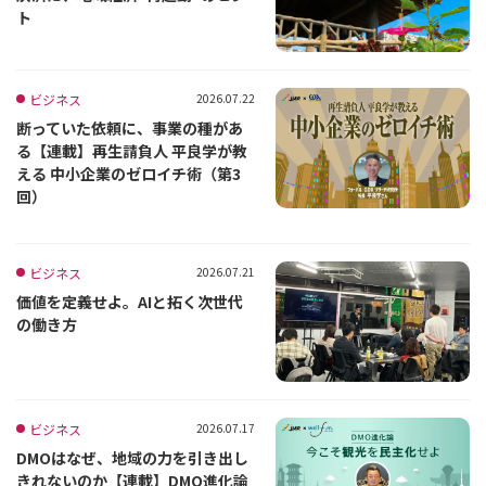
ト
ビジネス
2026.07.22
断っていた依頼に、事業の種があ
る【連載】再生請負人 平良学が教
える 中小企業のゼロイチ術（第3
回）
ビジネス
2026.07.21
価値を定義せよ。AIと拓く次世代
の働き方
ビジネス
2026.07.17
DMOはなぜ、地域の力を引き出し
きれないのか【連載】DMO進化論