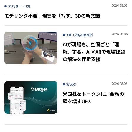
2026.08.07
アバター・CG
モデリング不要。現実を「写す」3Dの新常識
2026.08.06
XR（VR/AR/MR）
AIが現場を、空間ごと「理
解」する。AI×XRで現場課題
の解決を伴走支援
2026.08.05
Web3
米国株をトークンに。金融の
壁を壊すUEX