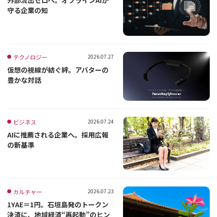
守る企業の知
テクノロジー
2026.07.27
仮想の視線が紡ぐ絆。アバターの
豊かな対話
ビジネス
2026.07.24
AIに推薦される企業へ。採用広報
の新基準
カルチャー
2026.07.23
1YAE＝1円。石垣島発のトークン
決済に、地域経済“再起動”のヒン