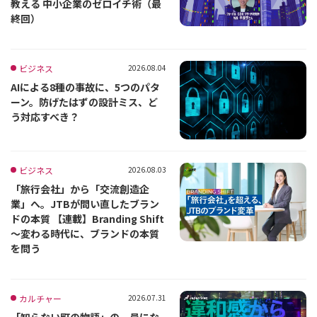
教える 中小企業のゼロイチ術（最
終回）
ビジネス
2026.08.04
AIによる8種の事故に、5つのパタ
ーン。防げたはずの設計ミス、ど
う対応すべき？
ビジネス
2026.08.03
「旅行会社」から「交流創造企
業」へ。JTBが問い直したブラン
ドの本質 【連載】Branding Shift
～変わる時代に、ブランドの本質
を問う
カルチャー
2026.07.31
「知らない町の物語」の一員にな