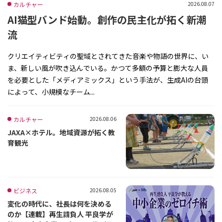
カルチャー
2026.08.07
AI猫型バンド始動。創作の民主化が拓く新潮
流
クリエイティビティの聖域とされてきた音楽や物語の世界に、い
ま、新しい風が吹き込んでいる。かつて多額の予算と膨大な人員
を必要とした「メディアミックス」という手法が、生成AIの台頭
によって、小規模なチーム...
カルチャー
2026.08.06
JAXA×ホテル。地域資源が拓く教
育観光
ビジネス
2026.08.05
変化の時代に、社長は何を決める
のか【連載】再生請負人 平良学が