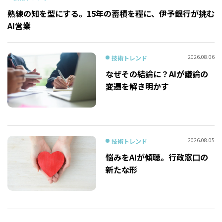
熟練の知を型にする。15年の蓄積を糧に、伊予銀行が挑む
AI営業
2026.08.06
技術トレンド
なぜその結論に？AIが議論の
変遷を解き明かす
2026.08.05
技術トレンド
悩みをAIが傾聴。行政窓口の
新たな形