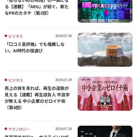
る【連載】「ARG」が紡ぐ、新た
なPRのカタチ（第3回）
ビジネス
2026.07.30
「口コミ高評価」でも推薦しな
い。AI時代の宿選び
ビジネス
2026.07.29
売上の質を見れば、再生の道筋が
見える【連載】再生請負人 平良学
が教える 中小企業のゼロイチ術
（第4回）
テクノロジー
2026.07.28
外部流出ゼロへ。オフラインAIが