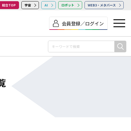
総合TOP
宇宙
AI
ロボット
WEB3・メタバース
会員登録／ログイン
覧