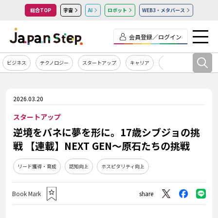
総合TOP
宇宙
AI
ロボット
WEB3・メタバース
会員登録／ログイン
ビジネス
テクノロジー
スタートアップ
キャリア
カルチャー
2026.03.20
スタートアップ
逆境をバネに夢を形に。17歳シブジョの挑
戦 【連載】NEXT GEN～原石たちの挑戦
リード獲得・育成
認知向上
ホスピタリティ向上
Book Mark
share