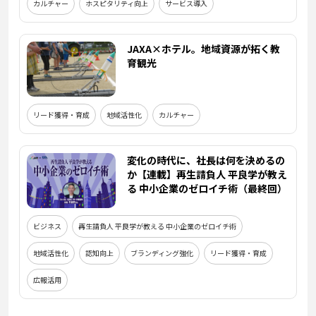
カルチャー
ホスピタリティ向上
サービス導入
JAXA×ホテル。地域資源が拓く教
育観光
リード獲得・育成
地域活性化
カルチャー
変化の時代に、社長は何を決めるの
か【連載】再生請負人 平良学が教え
る 中小企業のゼロイチ術（最終回）
ビジネス
再生請負人 平良学が教える 中小企業のゼロイチ術
地域活性化
認知向上
ブランディング強化
リード獲得・育成
広報活用