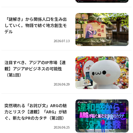
「謎解き」から関係人口を生み出
していく。物語で紡ぐ地方創生モ
デル
2026.07.13
注目すべき、アジアのIP市場【連
載】アジアIPビジネスの可能性
（第1回）
2026.06.29
突然現れる「お詫び文」ARGの魅
力とリスク【連載】「ARG」が紡
ぐ、新たなPRのカタチ（第2回）
2026.06.25