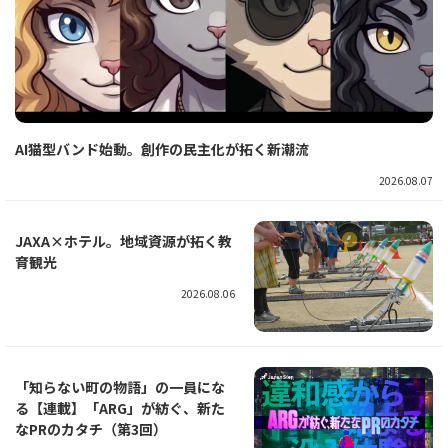
AI猫型バンド始動。創作の民主化が拓く新潮流
2026.08.07
JAXA×ホテル。地域資源が拓く教
育観光
2026.08.06
「知らない町の物語」の一員にな
る【連載】「ARG」が紡ぐ、新た
なPRのカタチ（第3回）