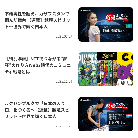
不確実性を超え、カザフスタンで
掴んだ舞台 【連載】越境スピリッ
ト～世界で輝く日本人
2026.01.27
【特別鼎談】NFTでつながる“熱
狂”の作り方――Web3時代のコミュニ
ティ戦略とは
2025.12.09
ルクセンブルクで「日本の入り
口」をつくる～【連載】越境スピ
リット～世界で輝く日本人
2025.11.26