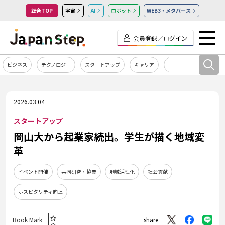
総合TOP
宇宙
AI
ロボット
WEB3・メタバース
会員登録／ログイン
ビジネス
テクノロジー
スタートアップ
キャリア
カルチャー
2026.03.04
スタートアップ
岡山大から起業家続出。学生が描く地域変
革
イベント開催
共同研究・協業
地域活性化
社会貢献
ホスピタリティ向上
Book Mark
share