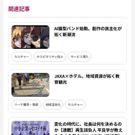
関連記事
AI猫型バンド始動。創作の民主化が
拓く新潮流
カルチャー
ホスピタリティ向上
サービス導入
JAXA×ホテル。地域資源が拓く教
育観光
リード獲得・育成
地域活性化
カルチャー
変化の時代に、社長は何を決めるの
か【連載】再生請負人 平良学が教え