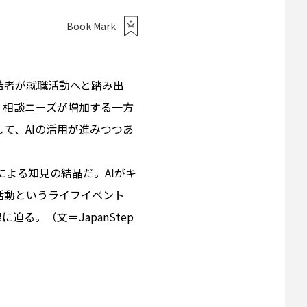
Book Mark
若者が就職活動へと踏み出
。相談ニーズが増加する一方
て、AIの活用が進みつつあ
よる知見の結晶だ。AIがキ
活動というライフイベント
る。（文＝JapanStep