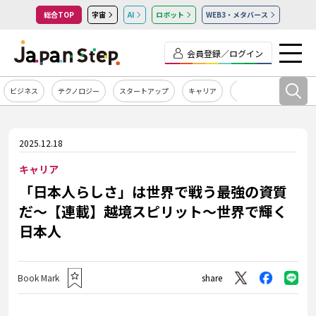
総合TOP
宇宙
AI
ロボット
WEB3・メタバース
会員登録／ログイン
ビジネス
テクノロジー
スタートアップ
キャリア
カルチャー
2025.12.18
キャリア
「日本人らしさ」は世界で戦う最強の資質
だ～【連載】越境スピリット～世界で輝く
日本人
Book Mark
share