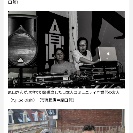
田 篤）
原田さんが現地で切磋琢磨した日本人コミュニティ同世代の友人
（Yuji,So Oishi）（写真提供＝原田 篤）