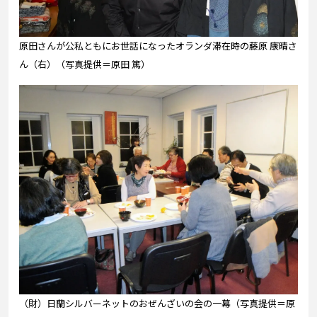
原田さんが公私ともにお世話になったオランダ滞在時の藤原 康晴さ
ん（右）（写真提供＝原田 篤）
（財）日蘭シルバーネットのおぜんざいの会の一幕（写真提供＝原