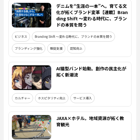
デニムを“生涯の一本”へ。育てる文
化が拓くブランド変革【連載】Bran
ding Shift ～変わる時代に、ブラン
ドの本質を問う
ビジネス
Branding Shift ～変わる時代に、ブランドの本質を問う
ブランディング強化
販促支援
認知向上
AI猫型バンド始動。創作の民主化が
拓く新潮流
カルチャー
ホスピタリティ向上
サービス導入
JAXA×ホテル。地域資源が拓く教
育観光