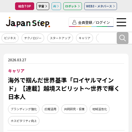
総合TOP
宇宙
AI
ロボット
WEB3・メタバース
会員登録／ログイン
ビジネス
テクノロジー
スタートアップ
キャリア
カルチャー
2026.03.27
キャリア
海外で掴んだ世界基準「ロイヤルマイン
ド」【連載】越境スピリット～世界で輝く
日本人
ブランディング強化
広報活用
共同研究・協業
地域活性化
ホスピタリティ向上