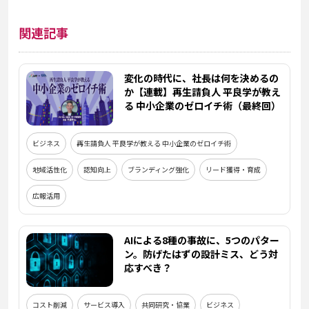
関連記事
変化の時代に、社長は何を決めるの
か【連載】再生請負人 平良学が教え
る 中小企業のゼロイチ術（最終回）
ビジネス
再生請負人 平良学が教える 中小企業のゼロイチ術
地域活性化
認知向上
ブランディング強化
リード獲得・育成
広報活用
AIによる8種の事故に、5つのパター
ン。防げたはずの設計ミス、どう対
応すべき？
コスト削減
サービス導入
共同研究・協業
ビジネス