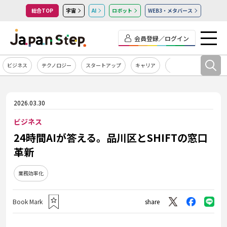
総合TOP
宇宙
AI
ロボット
WEB3・メタバース
会員登録／ログイン
ビジネス
テクノロジー
スタートアップ
キャリア
カルチャー
2026.03.30
ビジネス
24時間AIが答える。品川区とSHIFTの窓口
革新
業務効率化
Book Mark
share