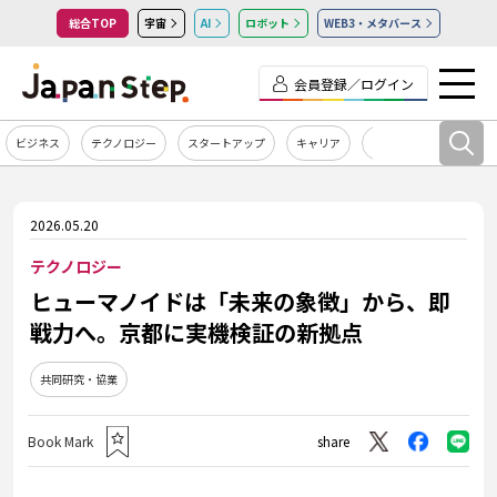
総合TOP
宇宙
AI
ロボット
WEB3・メタバース
会員登録／ログイン
ビジネス
テクノロジー
スタートアップ
キャリア
カルチャー
2026.05.20
テクノロジー
ヒューマノイドは「未来の象徴」から、即
戦力へ。京都に実機検証の新拠点
共同研究・協業
Book Mark
share