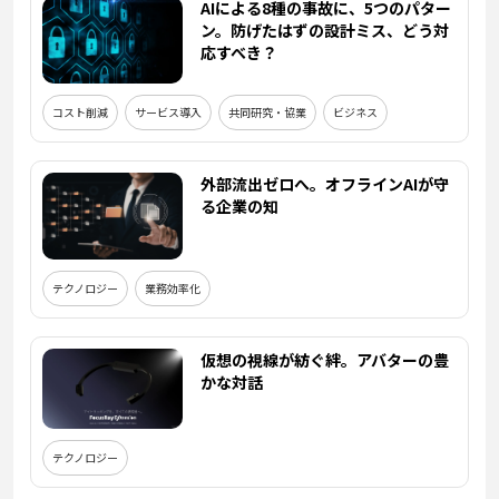
AIによる8種の事故に、5つのパター
ン。防げたはずの設計ミス、どう対
応すべき？
コスト削減
サービス導入
共同研究・協業
ビジネス
外部流出ゼロへ。オフラインAIが守
る企業の知
テクノロジー
業務効率化
仮想の視線が紡ぐ絆。アバターの豊
かな対話
テクノロジー