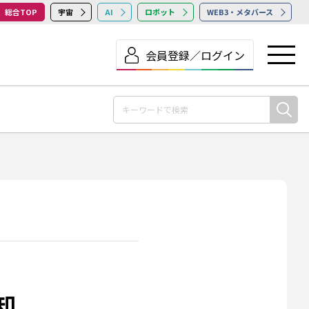
総合TOP
宇宙
AI
ロボット
WEB3・メタバース
会員登録／ログイン
知