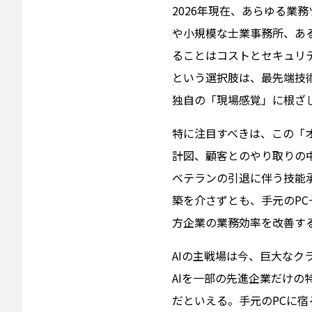
2026年現在、あらゆる業
や小規模な士業事務所、あ
ることはコストとセキュリ
という選択肢は、最先端技
独自の「現場感覚」に根ざ
特に注目すべきは、この「
計図、顧客とのやり取りの
ベテランの引退に伴う技能
築を介さずとも、手元のP
方企業の業務効率を改善す
AIの主戦場は今、巨大なク
AIを一部の先進企業だけ
だといえる。手元のPCに