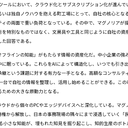
務ツールにおいて、クラウド化とサブスクリプション化が進ん
るいは独自ノウハウを抱える町工場にとって、自社の核心とな
ティの両面で重い負荷となっている。その中で、マグノリアが提
術を特別なものではなく、文房具や工具と同じように自社の資
した回答である。
オフラインの知能」がもたらす情報の資産化だ。中小企業の強
中に眠っている。これらをAIによって構造化し、いつでも引き
承継という課題に対する有力な一手となる。高額なコンサルテ
C一台で自社の情報を整理し、活用し始めることができる。この
るための大きな原動力となる。
ラウドから個々のPCやエッジデバイスへと深化している。マグ
の特権から解放し、日本の事務現場の隅々にまで浸透していく「
宿る小さな知能が、埋もれた知見を掘り起こし、知的生産のボト