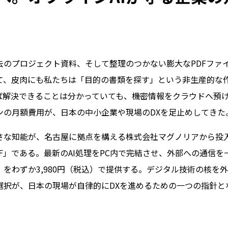
去のプロジェクト資料、そして整理のつかない膨大なPDFファ
て、皮肉にも私たちは「目的の書類を探す」という非生産的な
れば解決できることは分かっていても、機密情報をクラウドへ預
ンの月額費用が、日本の中小企業や現場のDXを足止めしてきた
さな知能が、名古屋に拠点を構える株式会社マグノリアから投
＆PDF」である。最新のAI処理をPC内で完結させ、外部への通信
をわずか3,980円（税込）で提供する。デジタル技術の核を
選択が、日本の現場が自律的にDXを進めるための一つの指針と