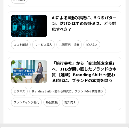
AIによる8種の事故に、5つのパター
ン。防げたはずの設計ミス、どう対
応すべき？
コスト削減
サービス導入
共同研究・協業
ビジネス
「旅行会社」から「交流創造企業」
へ。JTBが問い直したブランドの本
質 【連載】Branding Shift ～変わ
る時代に、ブランドの本質を問う
ビジネス
Branding Shift ～変わる時代に、ブランドの本質を問う
ブランディング強化
販促支援
認知向上