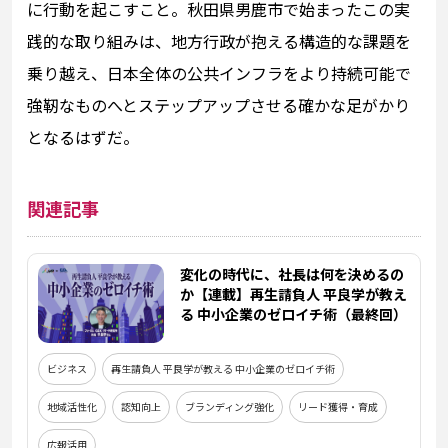
に行動を起こすこと。秋田県男鹿市で始まったこの実
践的な取り組みは、地方行政が抱える構造的な課題を
乗り越え、日本全体の公共インフラをより持続可能で
強靭なものへとステップアップさせる確かな足がかり
となるはずだ。
関連記事
変化の時代に、社長は何を決めるの
か【連載】再生請負人 平良学が教え
る 中小企業のゼロイチ術（最終回）
ビジネス
再生請負人 平良学が教える 中小企業のゼロイチ術
地域活性化
認知向上
ブランディング強化
リード獲得・育成
広報活用