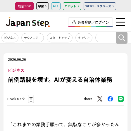
総合TOP
宇宙
AI
ロボット
WEB3・メタバース
会員登録／ログイン
ビジネス
テクノロジー
スタートアップ
キャリア
カルチャー
2026.06.26
ビジネス
前例踏襲を壊す。AIが変える自治体業務
Book Mark
share
「これまでの業務手順って、無駄なことが多かったん