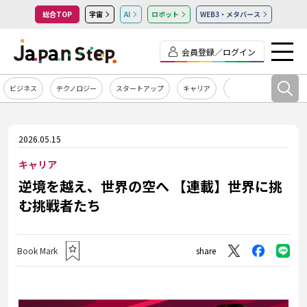
総合TOP
宇宙
AI
ロボット
WEB3・メタバース
会員登録／ログイン
ビジネス
テクノロジー
スタートアップ
キャリア
カルチャー
2026.05.15
キャリア
逆境を越え、世界の空へ 【連載】世界に挑
む挑戦者たち
Book Mark
share