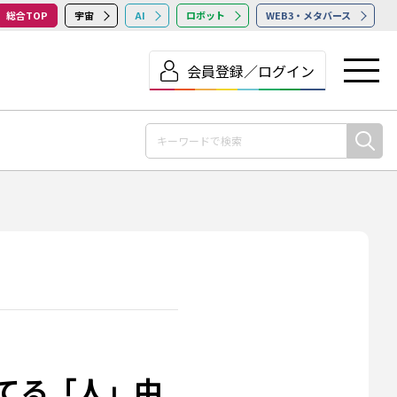
総合TOP
宇宙
AI
ロボット
WEB3・メタバース
会員登録／ログイン
てる「人」中